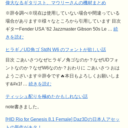
偉大なるギタリスト、マウリーさんの機材まとめ
※辞令調べ※現在は使用していない場合や間違っている
場合があります※様々なところから引用しています 目次
ギターFender USA ’62 Jazzmaster Gibson 50s Le …
続
きを読む
ヒラギノUD角ゴ StdN W6 のフォントが欲しい話
目次 ごあいさつなぜヒラギノ角ゴなのか？なぜUDフォ
ントなのか？なぜW6なのか？おわりに ごあいさつ おは
ようございます🌞辞令です🔥本日もよろしくお願いしま
す&#x1f …
続きを読む
ティッシュ配りを極めたかもしれない話
note書きました。
[HID Rio for Genesis 8.1 Female] Daz3Dの日本人アセッ
トの新作がキタ！