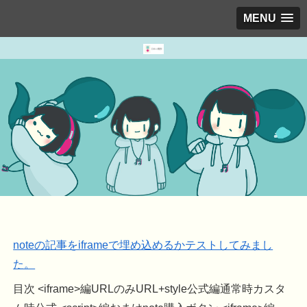
MENU
noteの記事をiframeで埋め込めるかテストしてみまし
た。
目次 <iframe>編URLのみURL+style公式編通常時カスタ